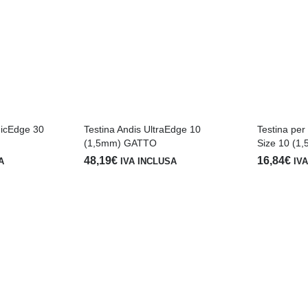
micEdge 30
Testina Andis UltraEdge 10
Testina per 
(1,5mm) GATTO
Size 10 (1
48,19
€
16,84
€
A
IVA INCLUSA
IV