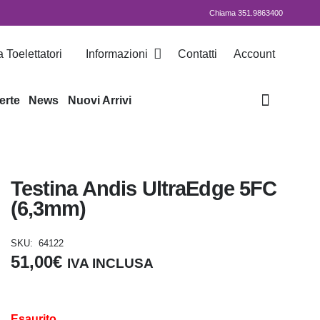
Chiama 351.9863400
 Toelettatori
Informazioni
Contatti
Account
erte
News
Nuovi Arrivi
Testina Andis UltraEdge 5FC
(6,3mm)
SKU:
64122
51,00
€
IVA INCLUSA
Esaurito