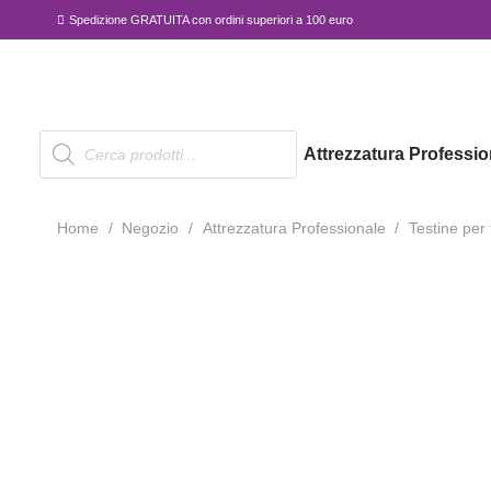
Spedizione GRATUITA con ordini superiori a 100 euro
Products
Attrezzatura Professio
search
Home
/
Negozio
/
Attrezzatura Professionale
/
Testine per 