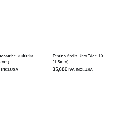
Lub
18
tosatrice Multitrim
Testina Andis UltraEdge 10
,5mm)
(1,5mm)
35,00
€
A INCLUSA
IVA INCLUSA
Te
(1