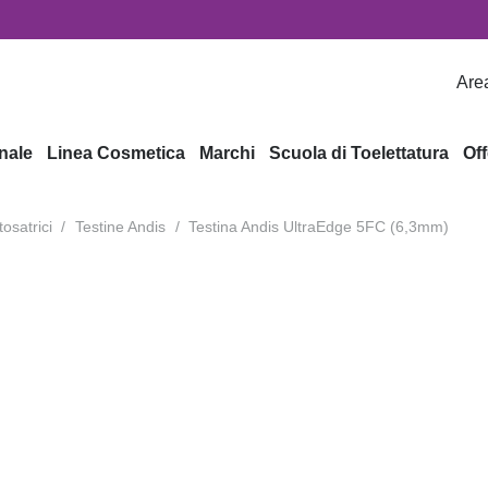
Area
nale
Linea Cosmetica
Marchi
Scuola di Toelettatura
Off
tosatrici
/
Testine Andis
/
Testina Andis UltraEdge 5FC (6,3mm)