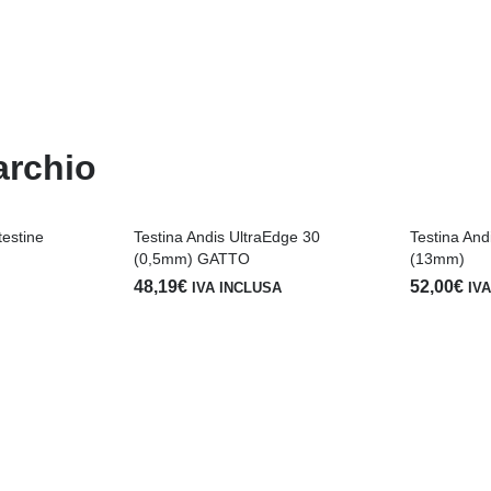
archio
testine
Testina Andis UltraEdge 30
Testina And
(0,5mm) GATTO
(13mm)
48,19
€
52,00
€
IVA INCLUSA
IV