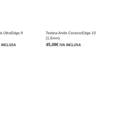
is UltraEdge 9
Testina Andis CeramicEdge 10
(1,5mm)
45,49
€
A INCLUSA
IVA INCLUSA
Tes
(3
42