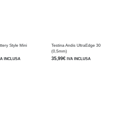
tery Style Mini
Testina Andis UltraEdge 30
(0,5mm)
35,99
€
VA INCLUSA
IVA INCLUSA
And
14