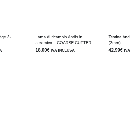
dge 3-
Lama di ricambio Andis in
Testina And
ceramica – COARSE CUTTER
(2mm)
18,00
€
42,99
€
A
IVA INCLUSA
IV