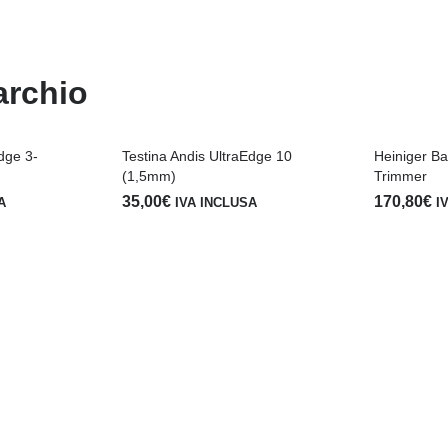
archio
dge 3-
Testina Andis UltraEdge 10
Heiniger Bat
(1,5mm)
Trimmer
35,00
€
170,80
€
A
IVA INCLUSA
I