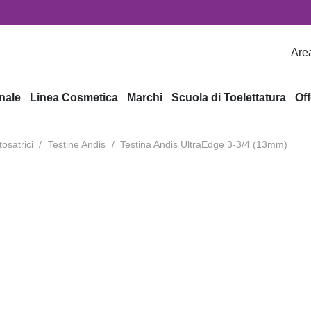
Area
nale
Linea Cosmetica
Marchi
Scuola di Toelettatura
Off
tosatrici
/
Testine Andis
/
Testina Andis UltraEdge 3-3/4 (13mm)