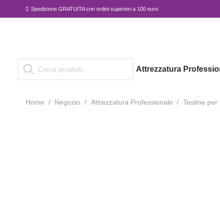
Spedizione GRATUITA con ordini superiori a 100 euro
Products
Attrezzatura Professio
search
Home
/
Negozio
/
Attrezzatura Professionale
/
Testine per 