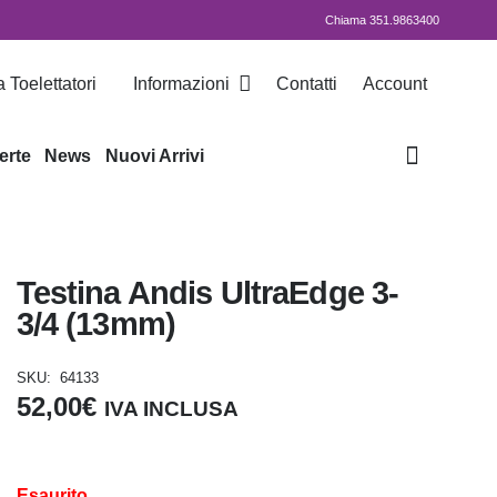
Chiama 351.9863400
 Toelettatori
Informazioni
Contatti
Account
erte
News
Nuovi Arrivi
Testina Andis UltraEdge 3-
3/4 (13mm)
SKU:
64133
52,00
€
IVA INCLUSA
Esaurito