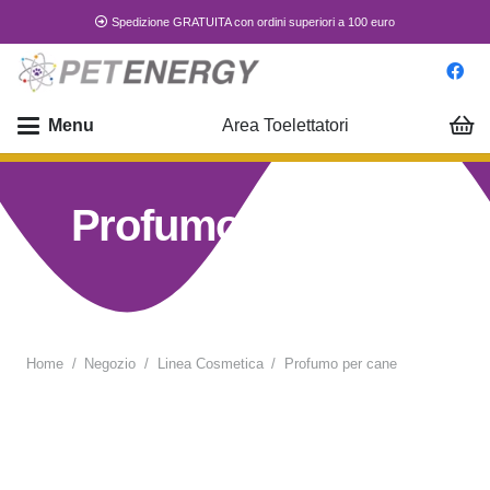
Spedizione GRATUITA con ordini superiori a 100 euro
Menu
Area Toelettatori
Profumo per cane
Home
/
Negozio
/
Linea Cosmetica
/
Profumo per cane