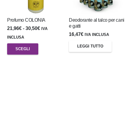
possono
possono
essere
essere
scelte
scelte
Profumo COLONIA
Deodorante al talco per cani
e gatti
nella
nella
Fascia
21,96
€
-
30,50
€
IVA
16,47
€
IVA INCLUSA
pagina
pagina
di
INCLUSA
del
del
prezzo:
LEGGI TUTTO
Questo
SCEGLI
prodotto
prodotto
da
prodotto
21,96€
ha
a
più
30,50€
varianti.
Le
opzioni
possono
essere
scelte
nella