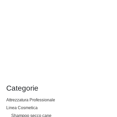
pagina
del
prodotto
Categorie
Attrezzatura Professionale
Linea Cosmetica
Shampoo secco cane