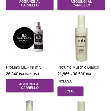
AGGIUNGI AL
AGGIUNGI AL
CARRELLO
CARRELLO
Profumo MERINI n° 5
Profumo Muschio Bianco
Fascia
26,84
€
21,96
€
-
30,50
€
IVA INCLUSA
IVA
di
INCLUSA
AGGIUNGI AL
prezzo:
CARRELLO
Questo
SCEGLI
da
prodotto
21,96€
ha
a
più