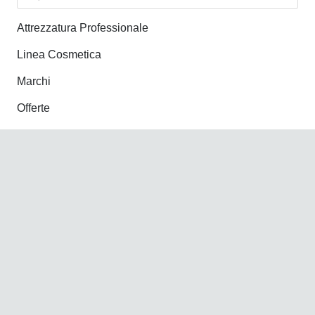
Attrezzatura Professionale
Linea Cosmetica
Marchi
Offerte
News
Nuovi Arrivi
Informazioni
Account
Termini di utilizzo
Pagamenti