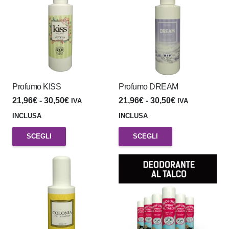
30,50€
varianti.
Le
opzioni
possono
essere
scelte
Profumo KISS
Profumo DREAM
nella
Fascia
Fascia
21,96
€
-
30,50
€
21,96
€
-
30,50
€
IVA
IVA
pagina
di
di
INCLUSA
INCLUSA
del
prezzo:
prezzo:
Questo
Questo
SCEGLI
SCEGLI
prodotto
da
da
prodotto
prodotto
21,96€
21,96€
ha
ha
a
a
più
più
30,50€
30,50€
varianti.
varianti.
Le
Le
opzioni
opzioni