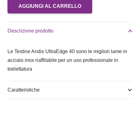
AGGIUNGI AL CARRELLO
Testina
Andis
UltraEdge
Descrizione prodotto
40
(0,25mm)
Le Testine Andis UltraEdge 40 sono le migliori lame in
quantità
acciaio inox riaffilabile per un uso professionale in
toelettatura
Caratteristiche