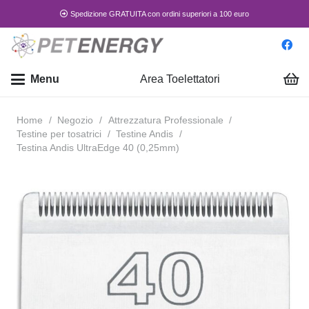
Spedizione GRATUITA con ordini superiori a 100 euro
Menu
Area Toelettatori
Home
/
Negozio
/
Attrezzatura Professionale
/
Testine per tosatrici
/
Testine Andis
/
Testina Andis UltraEdge 40 (0,25mm)