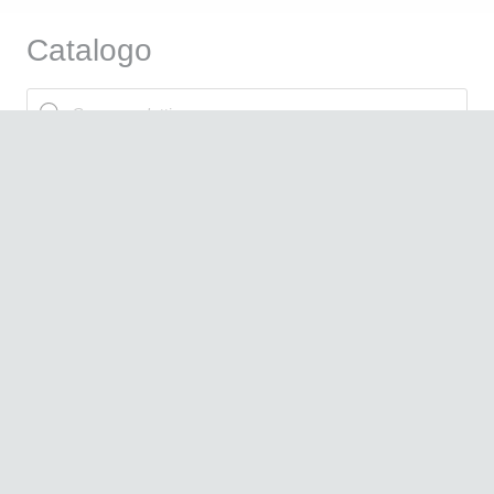
Catalogo
Products
search
Attrezzatura Professionale
Linea Cosmetica
Marchi
Offerte
News
Nuovi Arrivi
Informazioni