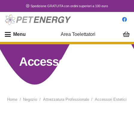
Spedizione GRATUITA con ordini superiori a 100 euro
Menu
Area Toelettatori
Accessori Estetici
Home
/
Negozio
/
Attrezzatura Professionale
/
Accessori Estetici