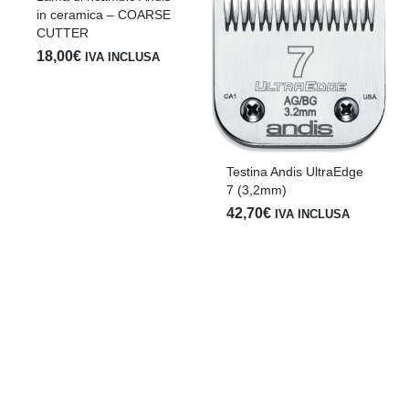
in ceramica – COARSE
CUTTER
18,00
€
IVA INCLUSA
Testina Andis UltraEdge
7 (3,2mm)
42,70
€
IVA INCLUSA