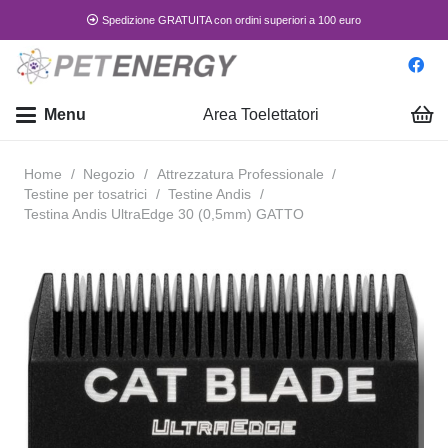
Spedizione GRATUITA con ordini superiori a 100 euro
Menu
Area Toelettatori
Home
/
Negozio
/
Attrezzatura Professionale
/
Testine per tosatrici
/
Testine Andis
/
Testina Andis UltraEdge 30 (0,5mm) GATTO