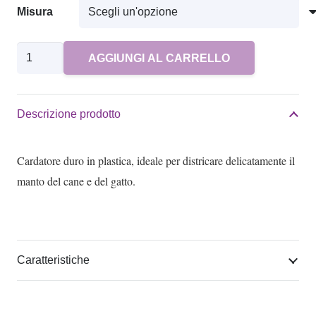
prezzo:
Misura
da
8,60€
Andis
AGGIUNGI AL CARRELLO
a
cardatore
9,80€
versatile
quantità
Descrizione prodotto
Cardatore duro in plastica, ideale per districare delicatamente il
manto del cane e del gatto.
Caratteristiche