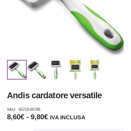
Andis cardatore versatile
SKU:
65710-65705
Fascia
8,60
€
-
9,80
€
IVA INCLUSA
di