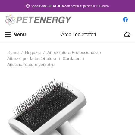
Spedizione GRATUITA con ordini superiori a 100 euro
Menu
Area Toelettatori
Home
/
Negozio
/
Attrezzatura Professionale
/
Attrezzi per la toelettatura
/
Cardatori
/
Andis cardatore versatile