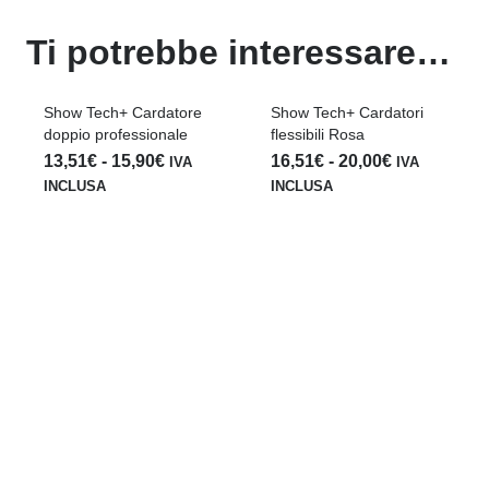
Ti potrebbe interessare…
Show Tech+ Cardatore
Show Tech+ Cardatori
doppio professionale
flessibili Rosa
Fascia
Fascia
13,51
€
-
15,90
€
16,51
€
-
20,00
€
IVA
IVA
di
di
INCLUSA
INCLUSA
prezzo:
prezzo:
da
da
13,51€
16,51€
a
a
15,90€
20,00€