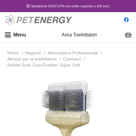
Spedizione GRATUITA con ordini superiori a 100 euro
Menu
Area Toelettatori
Home
/
Negozio
/
Attrezzatura Professionale
/
Attrezzi per la toelettatura
/
Cardatori
/
ActiVet Gold Coat Grabber Super Soft