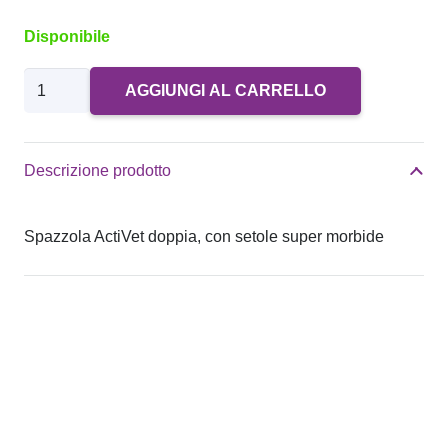
Disponibile
ActiVet
AGGIUNGI AL CARRELLO
Gold
Coat
Grabber
Descrizione prodotto
Super
Soft
Spazzola ActiVet doppia, con setole super morbide
quantità