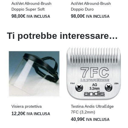
Doppio Soft
ActiVet Allround-Brush
99,50
€
IVA INCLUSA
Doppio Duro
98,00
€
IVA INCLUSA
Ti potrebbe interessare…
Testina Andis UltraEdge
Testina Moser/Wahl 10F
7FC (3,2mm)
(2 mm)
40,99
€
39,99
€
IVA INCLUSA
IVA INCLUSA