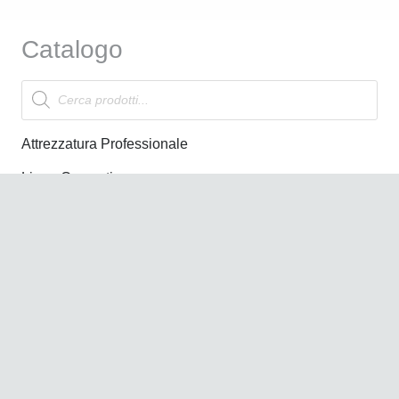
Catalogo
Products
search
Attrezzatura Professionale
Linea Cosmetica
Marchi
Offerte
News
Nuovi Arrivi
Informazioni