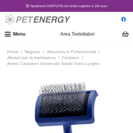
Spedizione GRATUITA con ordini superiori a 100 euro
Menu
Area Toelettatori
Home
/
Negozio
/
Attrezzatura Professionale
/
Attrezzi per la toelettatura
/
Cardatori
/
Artero Cardatore Universale Setole Extra Lunghe