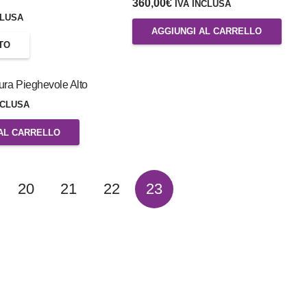
360,00
€
IVA INCLUSA
CLUSA
AGGIUNGI AL CARRELLO
TO
tura Pieghevole Alto
NCLUSA
AL CARRELLO
20
21
22
23