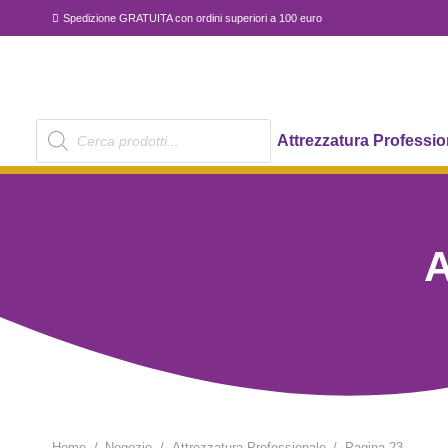
Spedizione GRATUITA con ordini superiori a 100 euro
Products
Attrezzatura Professio
search
A
Home
/
Negozio
/
Attrezzatura Professionale
/
Pagina 23