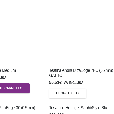
a Medium
Testina Andis UltraEdge 7FC (3,2mm)
GATTO
LUSA
55,51
€
IVA INCLUSA
AL CARRELLO
LEGGI TUTTO
UltraEdge 30 (0,5mm)
Tosatrice Heiniger SaphirStyle Blu