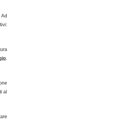
. Ad
ivi:
tura
gio
.
ione
i al
tare