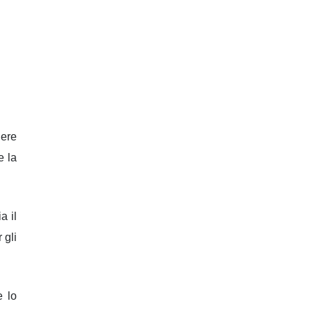
dere
e la
a il
 gli
e lo