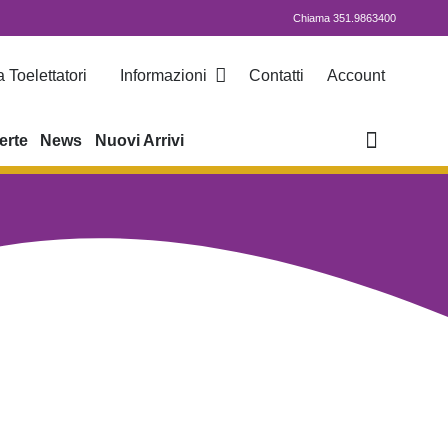
Chiama 351.9863400
 Toelettatori
Informazioni
Contatti
Account
erte
News
Nuovi Arrivi
le