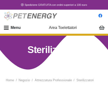
Spedizione GRATUITA con ordini superiori a 100 euro
Menu
Area Toelettatori
Sterilizzatori
Home
/
Negozio
/
Attrezzatura Professionale
/
Sterilizzatori