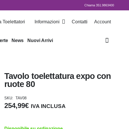
Chiama 351.9863400
 Toelettatori
Informazioni
Contatti
Account
erte
News
Nuovi Arrivi
Tavolo toelettatura expo con
ruote 80
SKU:
TAV08
254,99
€
IVA INCLUSA
Disponibile su ordinazione