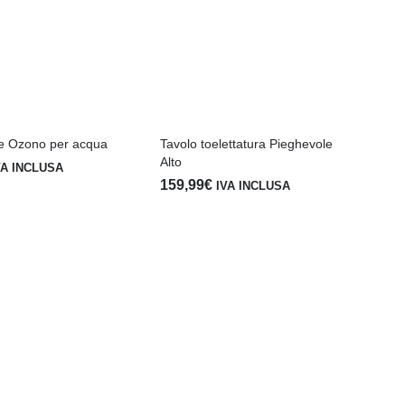
re Ozono per acqua
Tavolo toelettatura Pieghevole
Alto
VA INCLUSA
159,99
€
IVA INCLUSA
Va
ita
3.