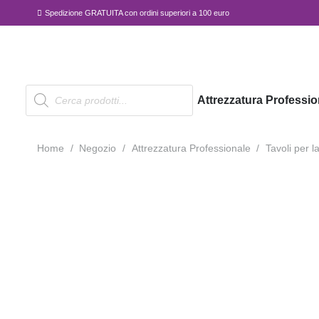
Spedizione GRATUITA con ordini superiori a 100 euro
Products
Attrezzatura Professio
search
Home
/
Negozio
/
Attrezzatura Professionale
/
Tavoli per l