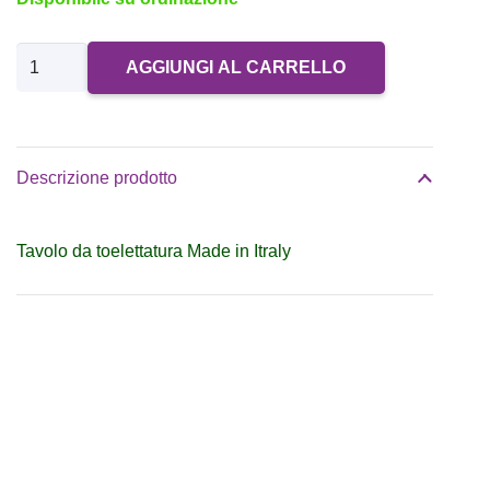
Tavolo
AGGIUNGI AL CARRELLO
toelettatura
expo
con
Descrizione prodotto
ruote
80
Tavolo da toelettatura Made in Itraly
quantità