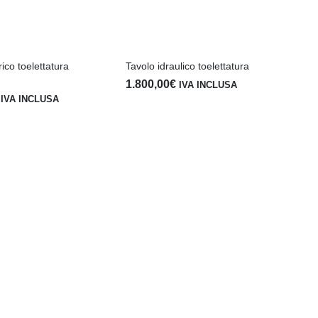
rico toelettatura
Tavolo idraulico toelettatura
1.800,00
€
IVA INCLUSA
IVA INCLUSA
Tav
pan
1.