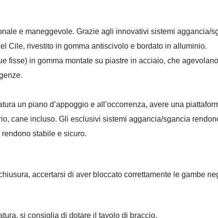
ionale e maneggevole. Grazie agli innovativi sistemi aggancia/sga
el Cile, rivestito in gomma antiscivolo e bordato in alluminio.
e due fisse) in gomma montate su piastre in acciaio, che agevolano
igenze.
tatura un piano d’appoggio e all’occorrenza, avere una piattaforma
rio, cane incluso. Gli esclusivi sistemi aggancia/sgancia rendono
o rendono stabile e sicuro.
 chiusura, accertarsi di aver bloccato correttamente le gambe negl
tura, si consiglia di dotare il tavolo di braccio.