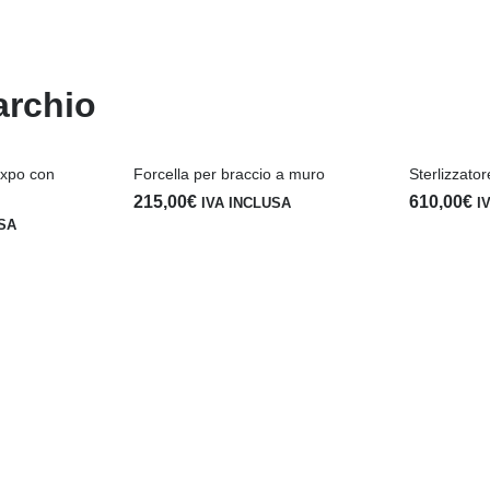
archio
expo con
Forcella per braccio a muro
Sterlizzato
215,00
€
610,00
€
IVA INCLUSA
I
USA