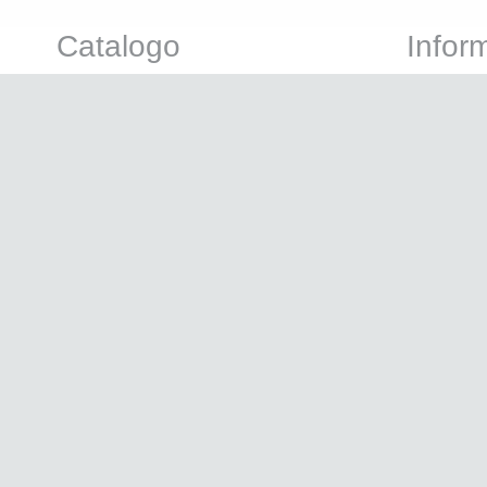
Catalogo
Infor
Products
Account
search
Termini di 
Attrezzatura Professionale
Pagament
Linea Cosmetica
Spedizion
Marchi
Resi
Offerte
News
Nuovi Arrivi
© 2020 petenergystore.com- Pet Energy