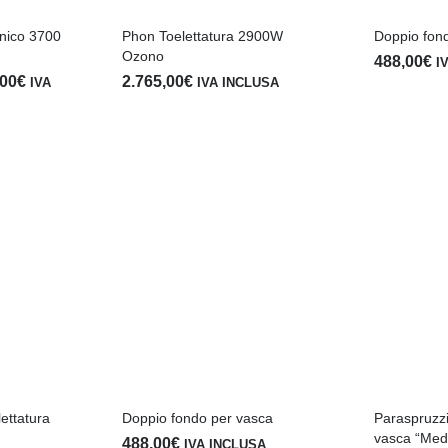
onico 3700
Phon Toelettatura 2900W
Doppio fon
Ozono
488,00
€
I
Fascia
,00
€
2.765,00
€
IVA
IVA INCLUSA
di
prezzo:
da
1.700,00€
a
1.950,00€
ettatura
Doppio fondo per vasca
Paraspruzzi
vasca “Med
488,00
€
IVA INCLUSA