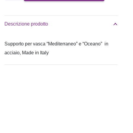
a
ponte
per
Descrizione prodotto
vasca
quantità
Supporto per vasca “Mediterraneo” e “Oceano” in
acciaio, Made in Italy