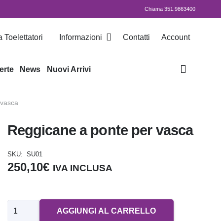
Chiama 351.9863400
 Toelettatori
Informazioni
Contatti
Account
erte
News
Nuovi Arrivi
 vasca
Reggicane a ponte per vasca
SKU:
SU01
250,10
€
IVA INCLUSA
Reggicane
AGGIUNGI AL CARRELLO