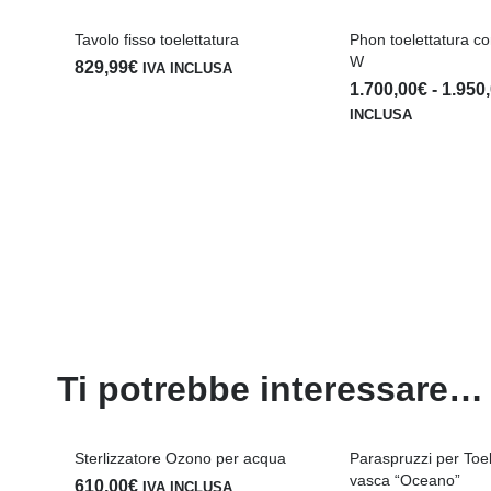
Tavolo fisso toelettatura
Phon toelettatura c
W
829,99
€
IVA INCLUSA
1.700,00
€
-
1.950
INCLUSA
Ti potrebbe interessare…
Sterlizzatore Ozono per acqua
Paraspruzzi per Toel
vasca “Oceano”
610,00
€
IVA INCLUSA