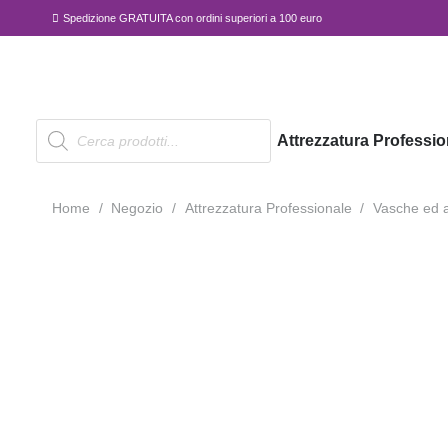
Spedizione GRATUITA con ordini superiori a 100 euro
Products
Attrezzatura Professio
search
Home
/
Negozio
/
Attrezzatura Professionale
/
Vasche ed a