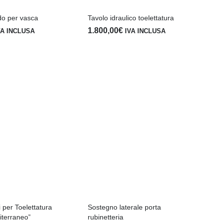
do per vasca
Tavolo idraulico toelettatura
1.800,00
€
VA INCLUSA
IVA INCLUSA
Va
fis
2.
 per Toelettatura
Sostegno laterale porta
iterraneo”
rubinetteria