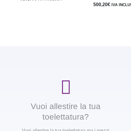
500,20
€
IVA INCL
Vuoi allestire la tua
toelettatura?
Vuoi allestire la tua toelettatura ma i prezzi