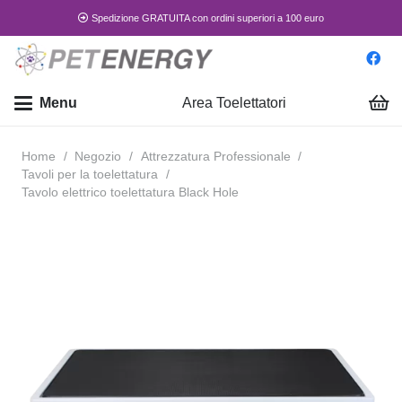
Spedizione GRATUITA con ordini superiori a 100 euro
Menu
Area Toelettatori
Home
/
Negozio
/
Attrezzatura Professionale
/
Tavoli per la toelettatura
/
Tavolo elettrico toelettatura Black Hole