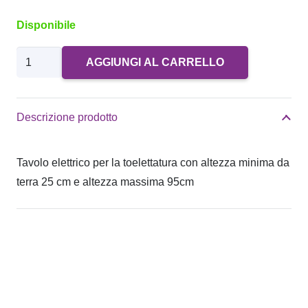
Disponibile
Tavolo
AGGIUNGI AL CARRELLO
elettrico
toelettatura
Black
Descrizione prodotto
Hole
quantità
Tavolo elettrico per la toelettatura con altezza minima da
terra 25 cm e altezza massima 95cm