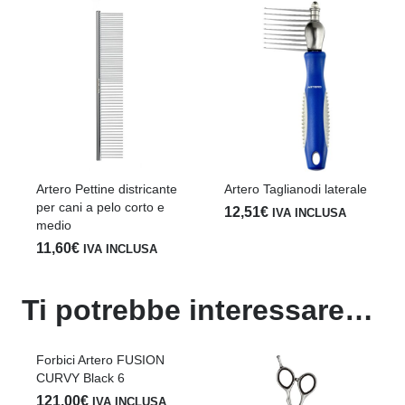
Artero Pettine districante
Artero Taglianodi laterale
F
per cani a pelo corto e
6
12,51
€
IVA INCLUSA
medio
1
11,60
€
IVA INCLUSA
Ti potrebbe interessare…
Forbici Artero FUSION
CURVY Black 6
121,00
€
IVA INCLUSA