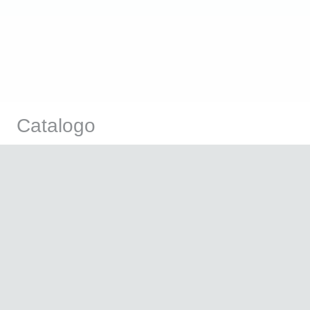
Catalogo
Products
search
Attrezzatura Professionale
Linea Cosmetica
Marchi
Offerte
News