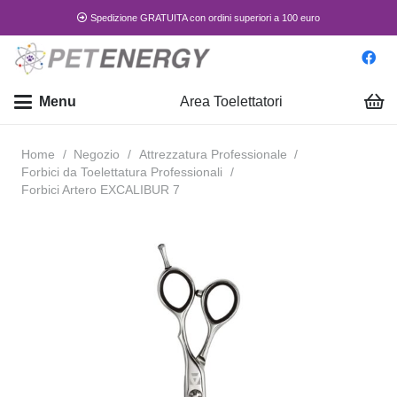
Spedizione GRATUITA con ordini superiori a 100 euro
Menu
Area Toelettatori
Home
/
Negozio
/
Attrezzatura Professionale
/
Forbici da Toelettatura Professionali
/
Forbici Artero EXCALIBUR 7