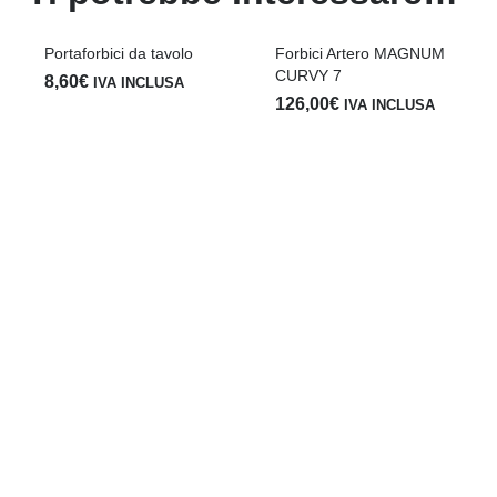
Portaforbici da tavolo
Forbici Artero MAGNUM
CURVY 7
8,60
€
IVA INCLUSA
126,00
€
IVA INCLUSA
F
8
1