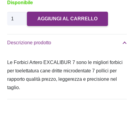
Disponibile
Forbici
AGGIUNGI AL CARRELLO
Artero
EXCALIBUR
7
Descrizione prodotto
quantità
Le Forbici Artero EXCALIBUR 7 sono le migliori forbici
per toelettatura cane dritte microdentate 7 pollici per
rapporto qualità prezzo, leggerezza e precisione nel
taglio.