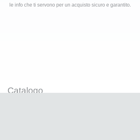
le info che ti servono per un acquisto sicuro e garantito.
Catalogo
Products
search
Attrezzatura Professionale
Linea Cosmetica