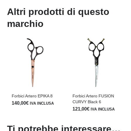
Altri prodotti di questo
marchio
i Artero EPIKA 8
Forbici Artero FUSION
Forbici Ar
CURVY Black 6
6,5
00
€
IVA INCLUSA
121,00
€
147,00
€
IVA INCLUSA
I
Ti potrebbe interessare…