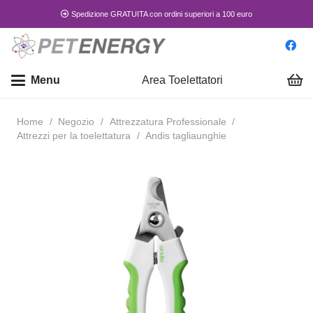
Spedizione GRATUITA con ordini superiori a 100 euro
Menu
Area Toelettatori
Home
/
Negozio
/
Attrezzatura Professionale
/
Attrezzi per la toelettatura
/
Andis tagliaunghie