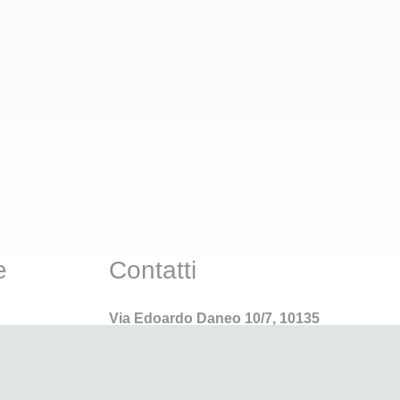
e
Contatti
Via Edoardo Daneo 10/7, 10135
Torino (TO)
(Riceviamo esclusivamente su
appuntamento al numero: