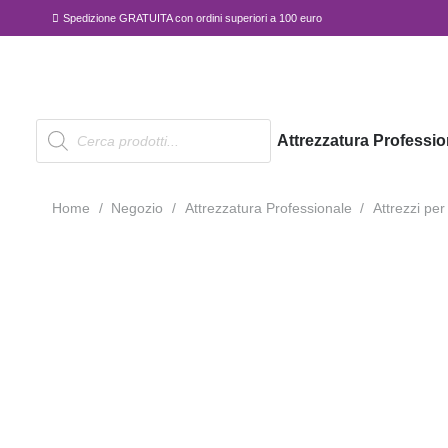
Spedizione GRATUITA con ordini superiori a 100 euro
Products
Attrezzatura Professio
search
Home
/
Negozio
/
Attrezzatura Professionale
/
Attrezzi per