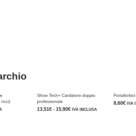
archio
re
Show Tech+ Cardatore doppio
Portaforbici
ricci)
professionale
8,60
€
IVA 
Fascia
13,51
€
-
15,90
€
A
IVA INCLUSA
di
prezzo:
da
13,51€