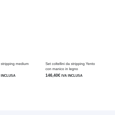
Sh
3,
a stripping medium
Set coltellini da stripping Yento
con manico in legno
146,40
€
 INCLUSA
IVA INCLUSA