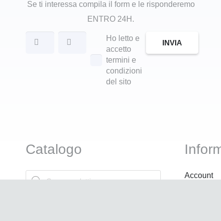
Se ti interessa compila il form e le risponderemo
ENTRO 24H.
Ho letto e
INVIA
accetto
termini e
condizioni
del sito
Catalogo
Infor
Products
Account
search
Termini di 
Attrezzatura Professionale
Pagament