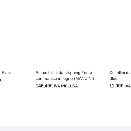
a
15,90€
g Black
Set coltellini da stripping Yento
Coltellini d
con manico in legno (MANCINI)
Blue
A
146,40
€
11,00
€
IVA INCLUSA
IVA