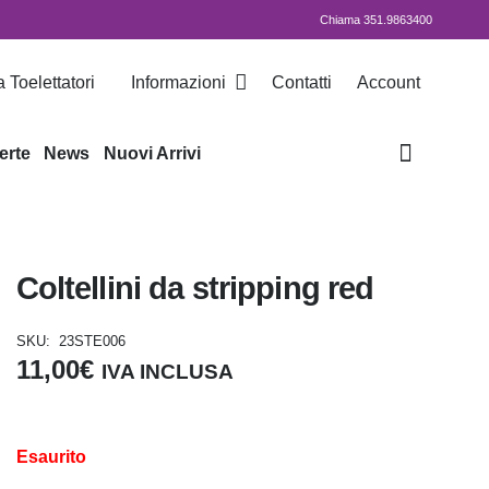
Chiama 351.9863400
 Toelettatori
Informazioni
Contatti
Account
erte
News
Nuovi Arrivi
Coltellini da stripping red
SKU:
23STE006
11,00
€
IVA INCLUSA
Esaurito