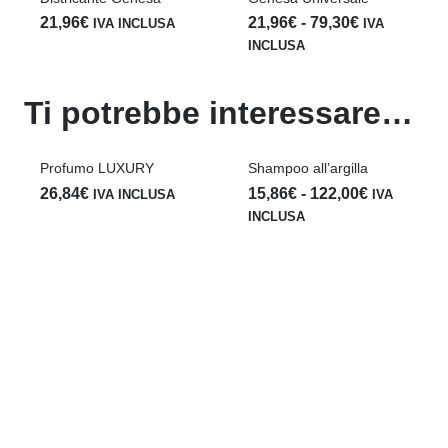
Fascia
Fa
21,96
€
-
79,30
€
21,96
€
-
85,40
€
NCLUSA
IVA
I
di
di
INCLUSA
INCLUSA
prezzo:
pr
da
d
Ti potrebbe interessare…
21,96€
21
a
a
79,30€
85
umo LUXURY
Shampoo all’argilla
Balsamo Sc
cani
Fascia
4
€
15,86
€
-
122,00
€
IVA INCLUSA
IVA
14,64
€
-
7
di
INCLUSA
prezzo:
INCLUSA
da
15,86€
a
122,00€