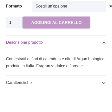
Formato
Spray
AGGIUNGI AL CARRELLO
Per
Cani
Districante
Descrizione prodotto
Genesa
quantità
Con estratti di fiori di calendula e olio di Argan biologico,
prodotto in Italia. Fragranza dolce e floreale.
Caratteristiche