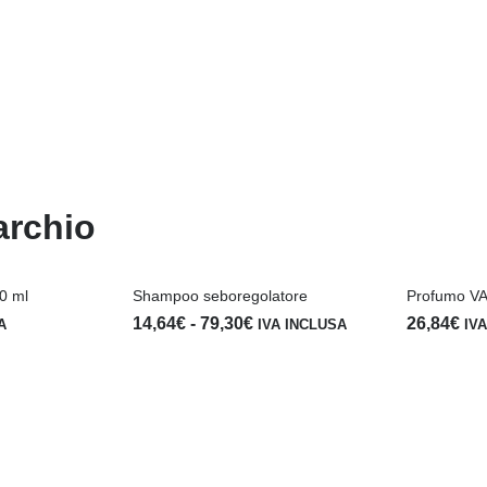
archio
50 ml
Shampoo seboregolatore
Profumo V
Fascia
14,64
€
-
79,30
€
26,84
€
A
IVA INCLUSA
IV
di
prezzo:
da
14,64€
a
79,30€