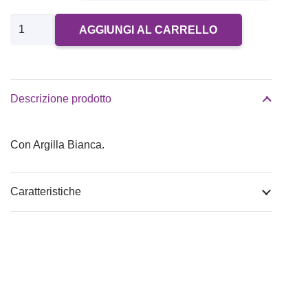
15,86€
a
Shampoo
AGGIUNGI AL CARRELLO
122,00€
all'argilla
quantità
Descrizione prodotto
Con Argilla Bianca.
Caratteristiche