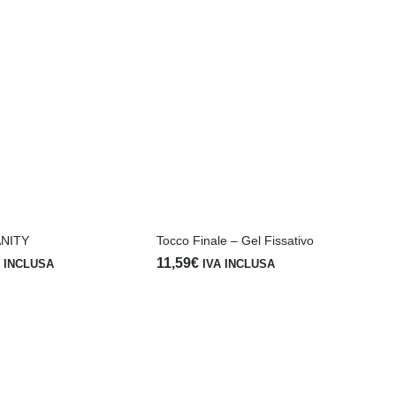
ANITY
Tocco Finale – Gel Fissativo
11,59
€
A INCLUSA
IVA INCLUSA
Sh