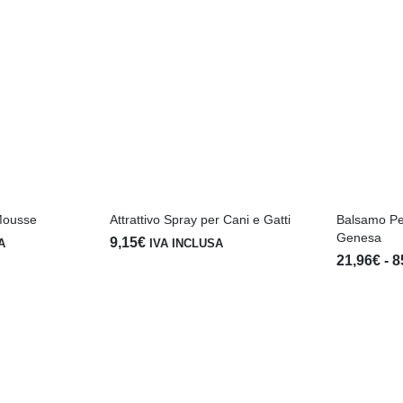
Mousse
Attrattivo Spray per Cani e Gatti
Balsamo Per
Genesa
9,15
€
A
IVA INCLUSA
21,96
€
-
8