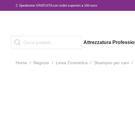
Spedizione GRATUITA con ordini superiori a 100 euro
Products
Attrezzatura Professio
search
Home
/
Negozio
/
Linea Cosmetica
/
Shampoo per cani
/