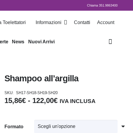
Chiama 351.9863400
 Toelettatori
Informazioni
Contatti
Account
erte
News
Nuovi Arrivi
Shampoo all’argilla
SKU:
SH17-SH18-SH19-SH20
Fascia
15,86
€
-
122,00
€
IVA INCLUSA
di
prezzo:
da
Formato