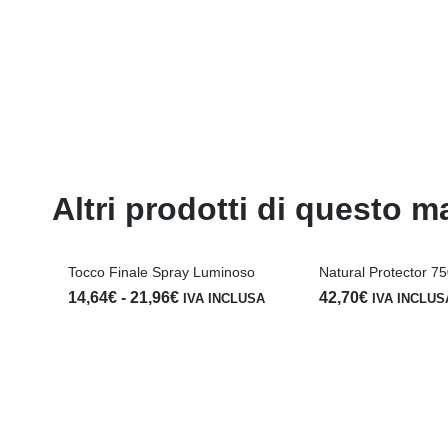
Altri prodotti di questo m
Tocco Finale Spray Luminoso
Natural Protector 7
Fascia
14,64
€
-
21,96
€
42,70
€
IVA INCLUSA
IVA INCLUS
di
prezzo:
da
14,64€
a
21,96€