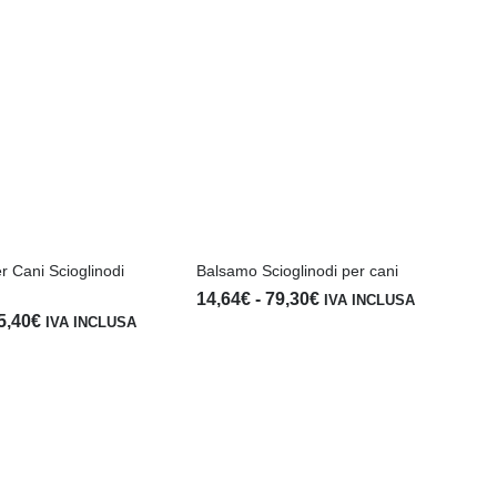
pr
14
 Cani Scioglinodi
Balsamo Scioglinodi per cani
Fascia
14,64
€
-
79,30
€
IVA INCLUSA
Fascia
5,40
€
di
IVA INCLUSA
di
prezzo:
prezzo:
da
da
14,64€
21,96€
a
a
79,30€
85,40€
Pol