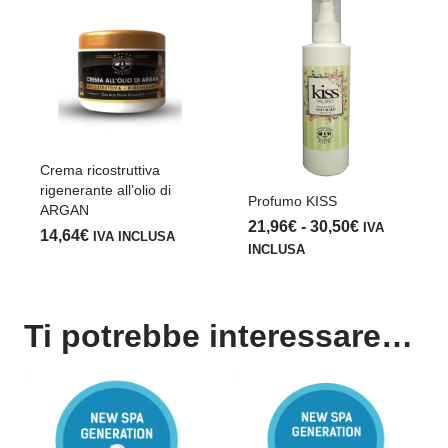
Crema ricostruttiva
rigenerante all’olio di
Profumo KISS
ARGAN
Fascia
21,96
€
-
30,50
€
IVA
14,64
€
IVA INCLUSA
di
INCLUSA
prezzo:
da
21,96€
Ti potrebbe interessare…
a
30,50€