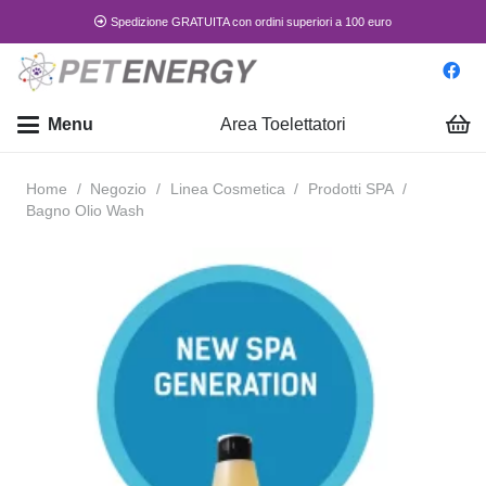
Spedizione GRATUITA con ordini superiori a 100 euro
Menu
Area Toelettatori
Home
/
Negozio
/
Linea Cosmetica
/
Prodotti SPA
/
Bagno Olio Wash