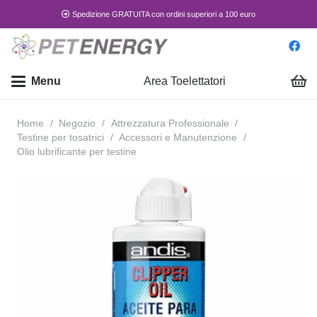
Spedizione GRATUITA con ordini superiori a 100 euro
Menu
Area Toelettatori
Home
/
Negozio
/
Attrezzatura Professionale
/
Testine per tosatrici
/
Accessori e Manutenzione
/
Olio lubrificante per testine