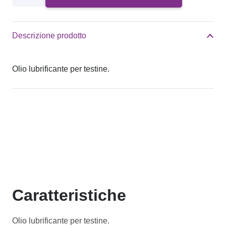
lubrificante
per
testine
Descrizione prodotto
quantità
Olio lubrificante per testine.
Caratteristiche
Olio lubrificante per testine.