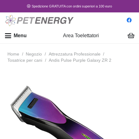
Spedizione GRATUITA con ordini superiori a 100 euro
Menu
Area Toelettatori
Home
/
Negozio
/
Attrezzatura Professionale
/
Tosatrice per cani
/
Andis Pulse Purple Galaxy ZR 2