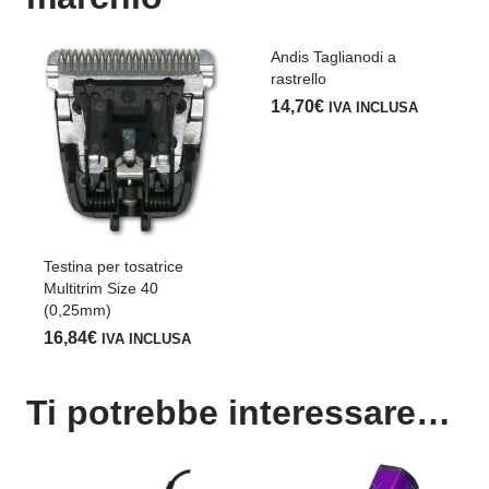
Andis Taglianodi a
Test
rastrello
4FC
14,70
€
47,
IVA INCLUSA
Testina per tosatrice
Multitrim Size 40
(0,25mm)
16,84
€
IVA INCLUSA
Ti potrebbe interessare…