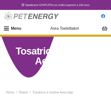
Spedizione GRATUITA con ordini superiori a 100 euro
Menu
Area Toelettatori
Tosatrice e testine
Aesculap
Home
/
Brand
/
Tosatrice e testine Aesculap