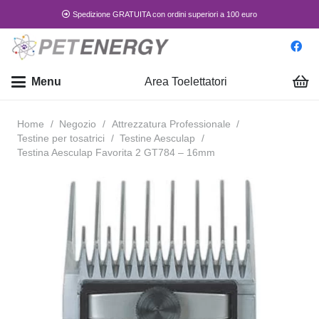
Spedizione GRATUITA con ordini superiori a 100 euro
Menu
Area Toelettatori
Home
/
Negozio
/
Attrezzatura Professionale
/
Testine per tosatrici
/
Testine Aesculap
/
Testina Aesculap Favorita 2 GT784 – 16mm