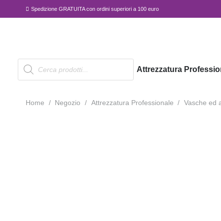
Spedizione GRATUITA con ordini superiori a 100 euro
Products
Attrezzatura Professio
search
Home
/
Negozio
/
Attrezzatura Professionale
/
Vasche ed a