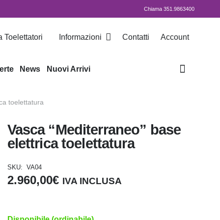
Chiama 351.9863400
 Toelettatori
Informazioni
Contatti
Account
erte
News
Nuovi Arrivi
ca toelettatura
Vasca “Mediterraneo” base
elettrica toelettatura
SKU:
VA04
2.960,00
€
IVA INCLUSA
Disponibile (ordinabile)