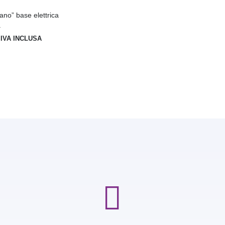
no” base elettrica
a
IVA INCLUSA