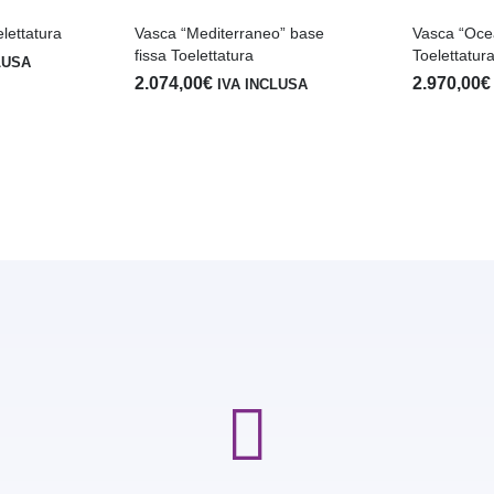
lettatura
Vasca “Mediterraneo” base
Vasca “Ocea
fissa Toelettatura
Toelettatur
LUSA
2.074,00
€
2.970,00
€
IVA INCLUSA