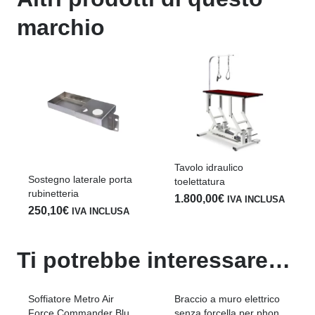
marchio
Tavolo idraulico
Sostegno laterale porta
toelettatura
rubinetteria
1.800,00
€
IVA INCLUSA
250,10
€
IVA INCLUSA
Ti potrebbe interessare…
Soffiatore Metro Air
Braccio a muro elettrico
Force Commander Blu
senza forcella per phon