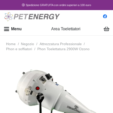
Spedizione GRATUITA con ordini superiori a 100 euro
Menu
Area Toelettatori
Home
/
Negozio
/
Attrezzatura Professionale
/
Phon e soffiatori
/
Phon Toelettatura 2900W Ozono