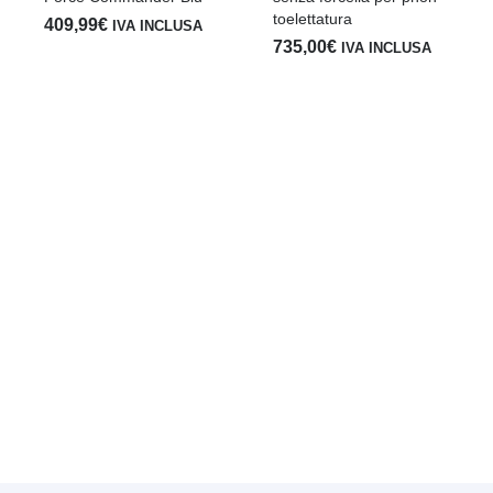
toelettatura
409,99
€
IVA INCLUSA
735,00
€
IVA INCLUSA
ascia
rezzo:
a
.700,00€
.950,00€