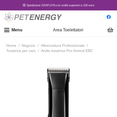
Spedizione GRATUITA con ordini superiori a 100 euro
Menu
Area Toelettatori
Home
/
Negozio
/
Attrezzatura Professionale
/
Tosatrice per cani
/
Andis tosatrice Pro-Animal EBC