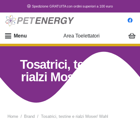
Spedizione GRATUITA con ordini superiori a 100 euro
Menu
Area Toelettatori
Tosatrici, testine e
rialzi Moser/ Wahl
Home
/
Brand
/
Tosatrici, testine e rialzi Moser/ Wahl